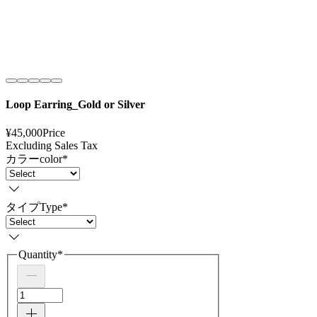
Loop Earring_Gold or Silver
¥45,000
Price
Excluding Sales Tax
カラーcolor
*
タイプType
*
Quantity
*