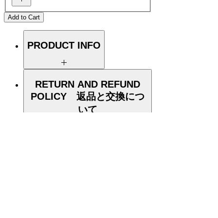
Add to Cart
PRODUCT INFO
RETURN AND REFUND
POLICY 返品と交換につ
品名
Product Name：
いて
Loop Earring ループピアス・イ
ヤリング
SHIPPING INFO 発送につ
商品寸法
Product Size
：5.5cm x
いて
1.5cm x 1.6cm (2.2 in x 0.6in
原則とてして、ご注文後のキャンセ
x 0.6in)
ル、返品、交換は承ることができま
せん。
万が一、不良品や、ご注文と異なる
サイズSize
：
One size only
商品がございましたら、お届けから
商品発送後はメールにてご案内させ