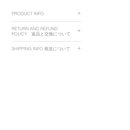
に使用されていたコリント様式からヒ
ントを得てデザインされた指輪です。
PRODUCT INFO
石の周りのオーガニックな曲線がリン
グアーム部分に滑らかに繋がり、ダイ
ヤをよりいっそうエレガントに見せる
RETURN AND REFUND
品名
： Corinthian
Ring
デザインになっています。
POLICY 返品と交換について
Premium
SHIPPING INFO 発送について
商品寸法
：1.9cm x 1.2cm x 2.3
原則とてして、ご注文後のキャンセ
cm (0.74 in x 0.49 in x 0.90 in)
ル、返品、交換は承ることができま
せん。
商品発送後はメールにてご案内させ
サイズ
：9号
万が一、不良品や、ご注文と異なる
て頂きます。
商品がございましたら、お届けから
およそ
７営業日
以内に発送させてい
follow AISATO DESIGN
素材
： プラチナ
７日間以内にご連絡ください。 送
ただきます。
ダイヤモンド
： ラウンドブリ
料当店負担にて、直ちに交換させて
リアントカット 0.422ct (E, SI-
いただきます。なお、お届け後、８
発送について
1, VeryGood)
日間以上が経過している場合は、対
付属品
： 布製ダストバッグ
応でき兼ねますのでご注意下さい。
当サイトにて商品をお買い上げのお
Small Bag , 指輪専用ボック
イメージの相違や注文の間違いな
客様、
国内送料一律２５０円
ス Ring Box ,ダイヤモンド証明
ど、お役さまのご都合による返品交
宅配便
追跡サービス、損害補償、
how to order
shipping
書（日本語、英語）
換はお受けできませんので、商品に
配達時間指定、対面による手渡し