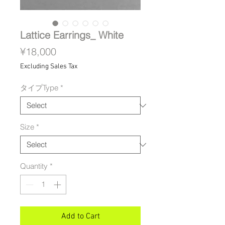
Lattice Earrings_ White
Price
¥18,000
Excluding Sales Tax
タイプType
*
Size
*
Quantity
*
Add to Cart