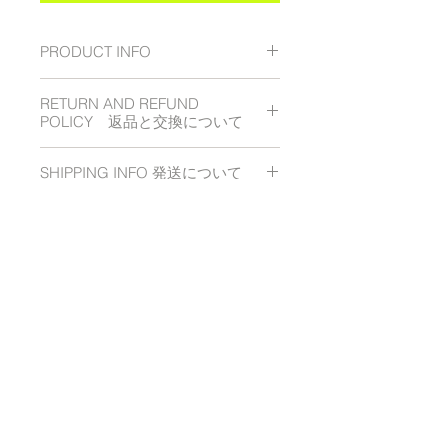
PRODUCT INFO
RETURN AND REFUND
品名
Product Name： Lattice
POLICY 返品と交換について
Earrings ラティスイヤリング・
ピアス
SHIPPING INFO 発送について
原則とてして、ご注文後のキャンセ
商品寸法
Product Size : 4.0 x
ル、返品、交換は承ることができま
5.8 x 1.4cm
せん。
商品発送後はメールにてご案内させ
万が一、不良品や、ご注文と異なる
て頂きます。
素材
Material ： ナイロン樹
商品がございましたら、お届けから
およそ
７営業日
以内に発送させてい
follow AISATO DESIGN
脂 フック部分 真鍮 ロジア
７日間以内にご連絡ください。 送
ただきます。
ムメッキ 3dprinted black
料当店負担にて、直ちに交換させて
Nylon/ Earring Hook Rhodium
いただきます。なお、お届け後、８
発送について
日間以上が経過している場合は、対
色
color : 白 white
応でき兼ねますのでご注意下さい。
当サイトにて商品をお買い上げのお
注意点 Important Notice
イメージの相違や注文の間違いな
客様、
国内送料一律２５０円
写真の写り具合で色や形など実
ど、お客さまのご都合による返品交
定形外郵便
追跡サービスなし、損
how to order
shipping
物と多少違うように見えること
換はお受けできませんので、商品に