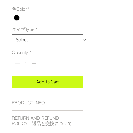
色Color
*
タイプType
*
Quantity
*
Add to Cart
PRODUCT INFO
RETURN AND REFUND
POLICY 返品と交換について
品名
Product Name： Shika