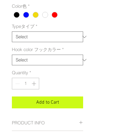
Color色
*
Typeタイプ
*
Hook color フックカラー
*
Quantity
*
Add to Cart
PRODUCT INFO